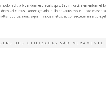
ommodo nibh, a bibendum est iaculis quis. Sed mi orci, elementum et 
diam vel cursus. Donec gravida, nulla et varius mollis, justo massa sc
ttis lobortis, nunc sapien finibus metus, at consectetur mi arcu eget 
GENS 3DS UTILIZADAS SÃO MERAMENTE 