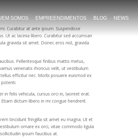
UEM SOMOS
EMPREENDIMENTOS
BLOG
NEWS
 mi. Curabitur at ante ipsum. Suspendisse
us. Ut ac lacinia libero. Curabitur sed accumsan
gula gravida sit amet. Donec eros nisl, gravida
faucibus. Pellentesque finibus mattis metus,
 Vivamus venenatis rhoncus velit, ut vestibulum
tellus efficitur nec. Morbi posuere euismod ex
 potenti.
in felis vehicula, cursus orci in, laoreet erat.
Etiam dictum libero in mi congue hendrerit.
rem tincidunt fringilla sit amet eu magna. Ut et
. Vestibulum ornare ex orci, vitae commodo ligula
llicitudin ipsum faucibus at.