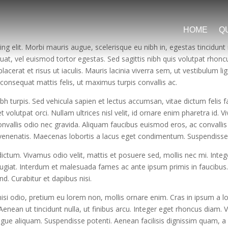
HOME
Q
ng elit. Morbi mauris augue, scelerisque eu nibh in, egestas tincidunt
quat, vel euismod tortor egestas. Sed sagittis nibh quis volutpat rhonc
acerat et risus ut iaculis. Mauris lacinia viverra sem, ut vestibulum li
onsequat mattis felis, ut maximus turpis convallis ac.
bh turpis. Sed vehicula sapien et lectus accumsan, vitae dictum felis 
et volutpat orci. Nullam ultrices nisl velit, id ornare enim pharetra id.
allis odio nec gravida. Aliquam faucibus euismod eros, ac convallis 
s venenatis. Maecenas lobortis a lacus eget condimentum. Suspendisse
ctum. Vivamus odio velit, mattis et posuere sed, mollis nec mi. Integer 
ugiat. Interdum et malesuada fames ac ante ipsum primis in faucibus. 
d. Curabitur et dapibus nisi.
 nisi odio, pretium eu lorem non, mollis ornare enim. Cras in ipsum a lo
t. Aenean ut tincidunt nulla, ut finibus arcu. Integer eget rhoncus diam
 aliquam. Suspendisse potenti. Aenean facilisis dignissim quam, a so