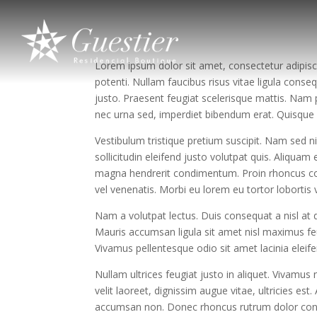
Lorem ipsum dolor sit amet, consectetur adipisci
potenti. Nullam faucibus risus vitae ligula conse
justo. Praesent feugiat scelerisque mattis. Nam pl
nec urna sed, imperdiet bibendum erat. Quisque c
Vestibulum tristique pretium suscipit. Nam sed ni
sollicitudin eleifend justo volutpat quis. Aliquam 
magna hendrerit condimentum. Proin rhoncus conv
vel venenatis. Morbi eu lorem eu tortor loborti
Nam a volutpat lectus. Duis consequat a nisl at di
Mauris accumsan ligula sit amet nisl maximus fe
Vivamus pellentesque odio sit amet lacinia eleifen
Nullam ultrices feugiat justo in aliquet. Vivamus
velit laoreet, dignissim augue vitae, ultricies es
accumsan non. Donec rhoncus rutrum dolor congue