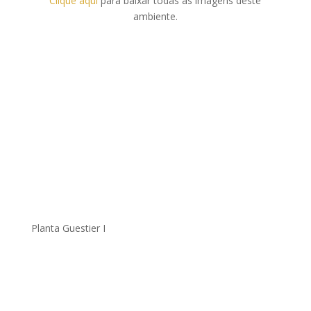
Clique aqui
para baixar todas as imagens deste
ambiente.
Planta Guestier I
.