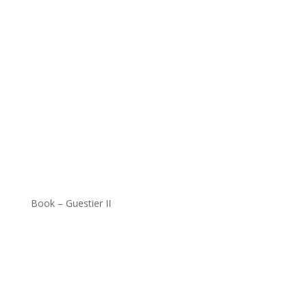
.
Book – Guestier II
.